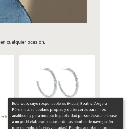
r en cualquier ocasión.
Esta web, cuyo responsable es (Hissia) Beatriz Vergara
Pérez, utiliza cookies propias y de terceros para fines
analíticos y para mostrarte publicidad personalizada en base
kech
Aros medianos Marrakech plata
a un perfil elaborado a partir de tus hábitos de navegación
105,00
€
(por ejemplo, páginas visitadas). Puedes aceptarlas todas,