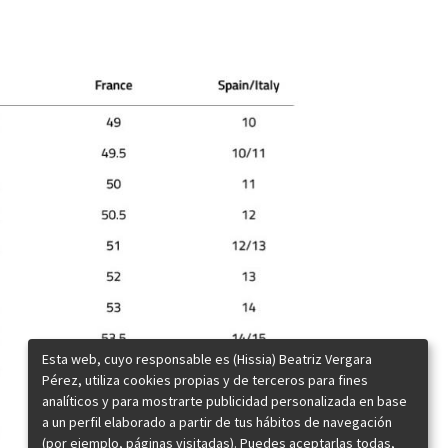
Esta web, cuyo responsable es (Hissia) Beatriz Vergara
Pérez, utiliza cookies propias y de terceros para fines
analíticos y para mostrarte publicidad personalizada en base
a un perfil elaborado a partir de tus hábitos de navegación
(por ejemplo, páginas visitadas). Puedes aceptarlas todas,