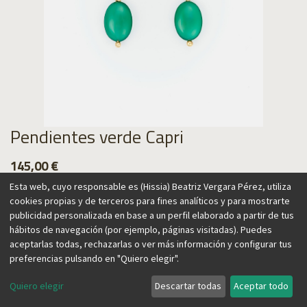
Pendientes verde Capri
145,00
€
Esta web, cuyo responsable es (Hissia) Beatriz Vergara Pérez, utiliza
cookies propias y de terceros para fines analíticos y para mostrarte
publicidad personalizada en base a un perfil elaborado a partir de tus
hábitos de navegación (por ejemplo, páginas visitadas). Puedes
Agregar al carrito
aceptarlas todas, rechazarlas o ver más información y configurar tus
preferencias pulsando en "Quiero elegir".
Quiero elegir
Descartar todas
Aceptar todo
Esta colección está inspirada en los colores de la costa del
Mediterráneo, con sus pinos verdes que llegan hasta el mar.