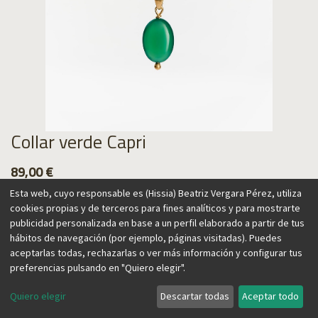
Collar verde Capri
89,00
€
Esta web, cuyo responsable es (Hissia) Beatriz Vergara Pérez, utiliza
cookies propias y de terceros para fines analíticos y para mostrarte
publicidad personalizada en base a un perfil elaborado a partir de tus
hábitos de navegación (por ejemplo, páginas visitadas). Puedes
Agregar al carrito
aceptarlas todas, rechazarlas o ver más información y configurar tus
preferencias pulsando en "Quiero elegir".
Quiero elegir
Descartar todas
Aceptar todo
Esta gargantilla ajustable añadirá un toque de color a tus
looks, tanto en invierno como en verano. Llévala sola o