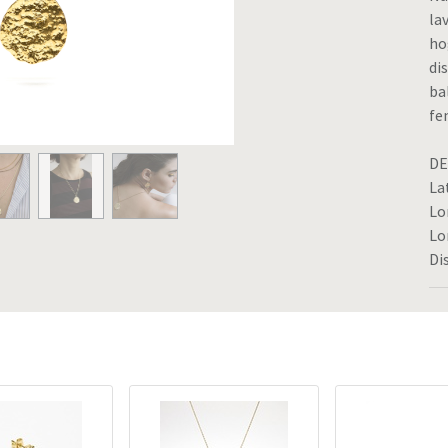
la
ho
di
ba
fe
DE
La
Lo
Lo
Di