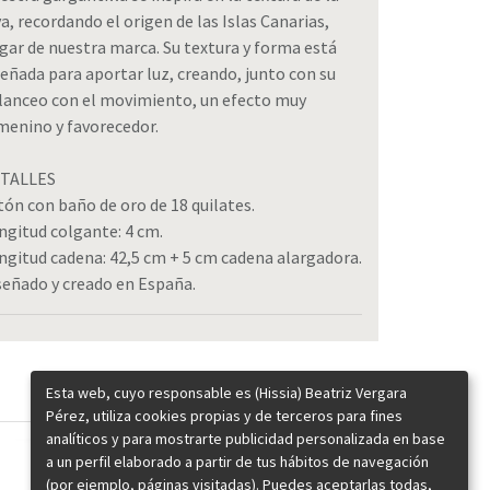
va, recordando el origen de las Islas Canarias,
gar de nuestra marca. Su textura y forma está
señada para aportar luz, creando, junto con su
lanceo con el movimiento, un efecto muy
menino y favorecedor.
TALLES
tón con baño de oro de 18 quilates.
ngitud colgante: 4 cm.
ngitud cadena: 42,5 cm + 5 cm cadena alargadora.
señado y creado en España.
Esta web, cuyo responsable es (Hissia) Beatriz Vergara
Pérez, utiliza cookies propias y de terceros para fines
analíticos y para mostrarte publicidad personalizada en base
a un perfil elaborado a partir de tus hábitos de navegación
(por ejemplo, páginas visitadas). Puedes aceptarlas todas,