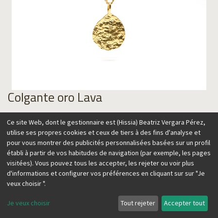
Colgante oro Lava
95,00
€
Ce site Web, dont le gestionnaire est (Hissia) Beatriz Vergara Pérez,
utilise ses propres cookies et ceux de tiers à des fins d'analyse et
pour vous montrer des publicités personnalisées basées sur un profil
établi à partir de vos habitudes de navigation (par exemple, les pages
visitées). Vous pouvez tous les accepter, les rejeter ou voir plus
Ajouter au panier
d'informations et configurer vos préférences en cliquant sur sur "Je
veux choisir ".
Je veux choisir
Tout rejeter
Accepter tout
Nuestra gargantilla se inspira en la textura de la lava,
recordando el origen de las Islas Canarias, hogar de nuestra