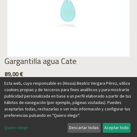
Gargantilla agua Cate
89,00
€
Esta web, cuyo responsable es (Hissia) Beatriz Vergara Pérez, utiliza
cookies propias y de terceros para fines analíticos y para mostrarte
publicidad personalizada en base a un perfil elaborado a partir de tus
hábitos de navegación (por ejemplo, páginas visitadas). Puedes
Agregar al carrito
aceptarlas todas, rechazarlas o ver más información y configurar tus
preferencias pulsando en "Quiero elegir".
Quiero elegir
Descartar todas
Aceptar todo
Collar con piedras naturales en tonos favorecedores, con un
diseño atemporal perfecto para cualquier ocasión. Es