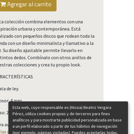
Agregar al carrito
ta colección combina elementos con una
spiración urbana y contemporánea. Está
alizado con pequeños discos que rodean toda la
nda con un diseño minimalista y llamativo a la
z. Su diseño ajustable permite llevarlo en
stintos dedos. Combínalo con otros anillos de
estras colecciones y crea tu propio look.
RACTERÍSTICAS
ta de ley.
osor: 4 mm.
Esta web, cuyo responsable es (Hissia) Beatriz Vergara
so: 2 gramos.
Pérez, utiliza cookies propias y de terceros para fines
analíticos y para mostrarte publicidad personalizada en base
ra averiguar tu talla, consulta nuestra
guía de
a un perfil elaborado a partir de tus hábitos de navegación
llas de anillos
.
(por ejemplo, páginas visitadas). Puedes aceptarlas todas,