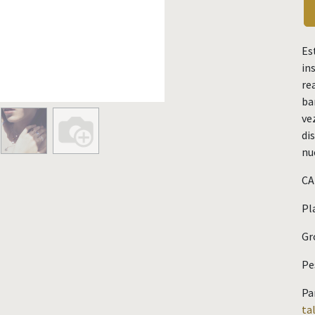
Es
in
re
ba
ve
di
nu
CA
Pla
Gr
Pe
Pa
ta