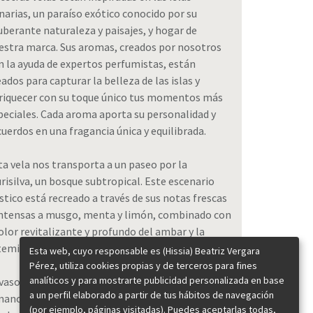
narias, un paraíso exótico conocido por su
uberante naturaleza y paisajes, y hogar de
estra marca. Sus aromas, creados por nosotros
n la ayuda de expertos perfumistas, están
eados para capturar la belleza de las islas y
riquecer con su toque único tus momentos más
peciales. Cada aroma aporta su personalidad y
cuerdos en una fragancia única y equilibrada.
ta vela nos transporta a un paseo por la
urisilva, un bosque subtropical. Este escenario
stico está recreado a través de sus notas frescas
intensas a musgo, menta y limón, combinado con
 olor revitalizante y profundo del ambar y la
temisia.
Esta web, cuyo responsable es (Hissia) Beatriz Vergara
Pérez, utiliza cookies propias y de terceros para fines
analíticos y para mostrarte publicidad personalizada en base
 vaso de barro esmaltado en verde ha sido hecho
a un perfil elaborado a partir de tus hábitos de navegación
mano por un artista local, concebido para que le
(por ejemplo, páginas visitadas). Puedes aceptarlas todas,