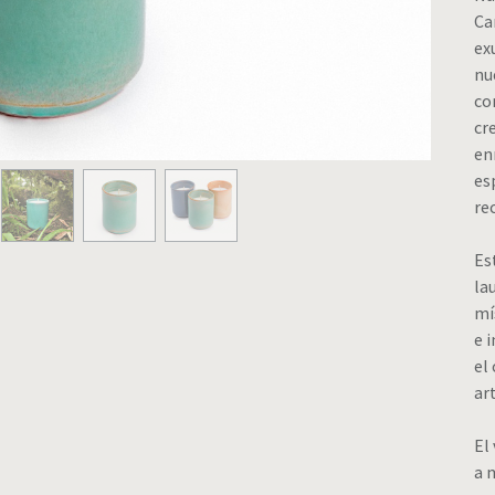
Ca
ex
nu
co
cr
en
es
re
Es
la
mí
e 
el
ar
El
a 