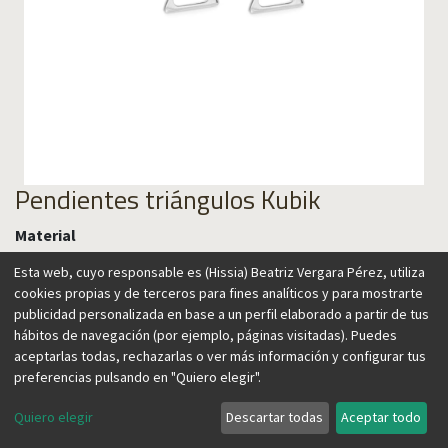
Pendientes triángulos Kubik
Material
Esta web, cuyo responsable es (Hissia) Beatriz Vergara Pérez, utiliza
cookies propias y de terceros para fines analíticos y para mostrarte
publicidad personalizada en base a un perfil elaborado a partir de tus
35,00
€
hábitos de navegación (por ejemplo, páginas visitadas). Puedes
aceptarlas todas, rechazarlas o ver más información y configurar tus
preferencias pulsando en "Quiero elegir".
Quiero elegir
Descartar todas
Aceptar todo
Agregar al carrito