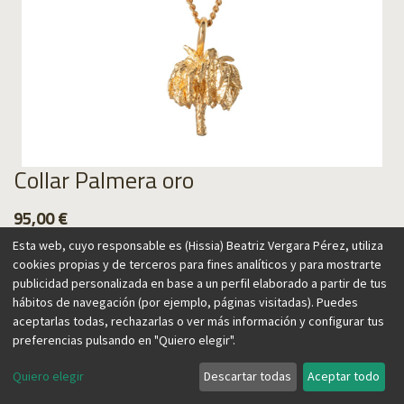
Collar Palmera oro
95,00
€
Esta web, cuyo responsable es (Hissia) Beatriz Vergara Pérez, utiliza
cookies propias y de terceros para fines analíticos y para mostrarte
publicidad personalizada en base a un perfil elaborado a partir de tus
hábitos de navegación (por ejemplo, páginas visitadas). Puedes
Agregar al carrito
aceptarlas todas, rechazarlas o ver más información y configurar tus
preferencias pulsando en "Quiero elegir".
Quiero elegir
Descartar todas
Aceptar todo
La exuberante naturaleza de las Islas Canarias, donde vive la
diseñadora, inspira esta colección. Delicado y a la vez