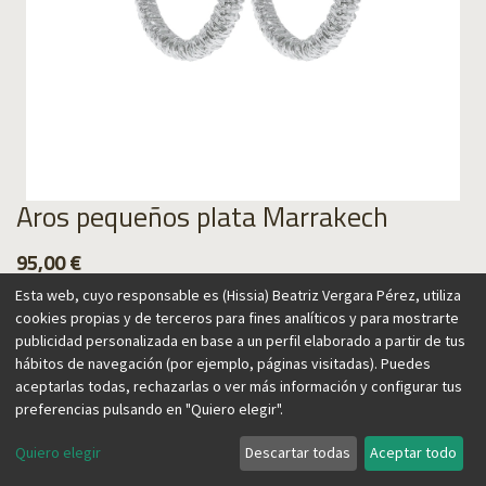
Aros pequeños plata Marrakech
95,00
€
Esta web, cuyo responsable es (Hissia) Beatriz Vergara Pérez, utiliza
cookies propias y de terceros para fines analíticos y para mostrarte
publicidad personalizada en base a un perfil elaborado a partir de tus
hábitos de navegación (por ejemplo, páginas visitadas). Puedes
Agregar al carrito
aceptarlas todas, rechazarlas o ver más información y configurar tus
preferencias pulsando en "Quiero elegir".
Quiero elegir
Descartar todas
Aceptar todo
Marrakech inspira esta colección, que presenta una
elaborada textura simulando el efecto de las madejas de