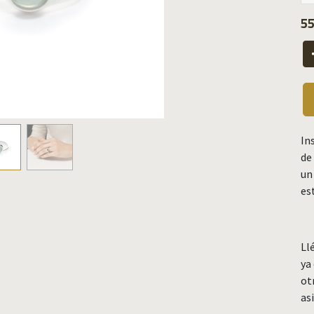
55
In
de
un
es
Ll
ya
ot
as