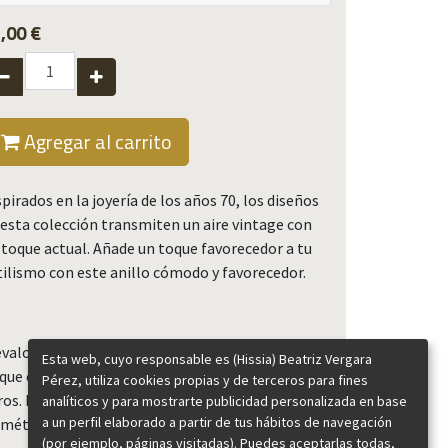
,00
€
Agregar al carrito
spirados en la joyería de los años 70, los diseños
 esta colección transmiten un aire vintage con
 toque actual. Añade un toque favorecedor a tu
tilismo con este anillo cómodo y favorecedor.
évalo solo o combinados con otros anillos Chloe,
Esta web, cuyo responsable es (Hissia) Beatriz Vergara
 que están diseñados para acoplarse unos con
Pérez, utiliza cookies propias y de terceros para fines
ros. La banda tiene un diseño ajustable y
analíticos y para mostrarte publicidad personalizada en base
a un perfil elaborado a partir de tus hábitos de navegación
imétrico, característico de la marca.
(por ejemplo, páginas visitadas). Puedes aceptarlas todas,