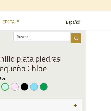
0
CESTA
Español
nillo plata piedras
equeño Chloe
lor