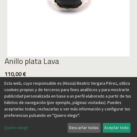
Anillo plata Lava
110,00
€
Esta web, cuyo responsable es (Hissia) Beatriz Vergara Pérez, utiliza
cookies propias y de terceros para fines analíticos y para mostrarte
publicidad personalizada en base a un perfil elaborado a partir de tus
hábitos de navegación (por ejemplo, páginas visitadas). Puedes
Agregar al carrito
aceptarlas todas, rechazarlas o ver más información y configurar tus
preferencias pulsando en "Quiero elegir".
Quiero elegir
Descartar todas
Aceptar todo
Anillo inspirado en la textura de la lava, recordando el origen
volcánico de las Islas Canarias, hogar de nuestra marca. Su