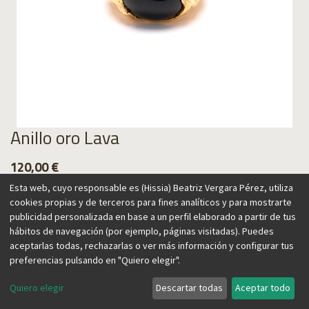
Anillo oro Lava
120,00
€
Esta web, cuyo responsable es (Hissia) Beatriz Vergara Pérez, utiliza
cookies propias y de terceros para fines analíticos y para mostrarte
publicidad personalizada en base a un perfil elaborado a partir de tus
hábitos de navegación (por ejemplo, páginas visitadas). Puedes
Agregar al carrito
aceptarlas todas, rechazarlas o ver más información y configurar tus
preferencias pulsando en "Quiero elegir".
Quiero elegir
Descartar todas
Aceptar todo
Anillo inspirado en la textura de la lava, recordando el origen
volcánico de las Islas Canarias, hogar de nuestra marca. Su