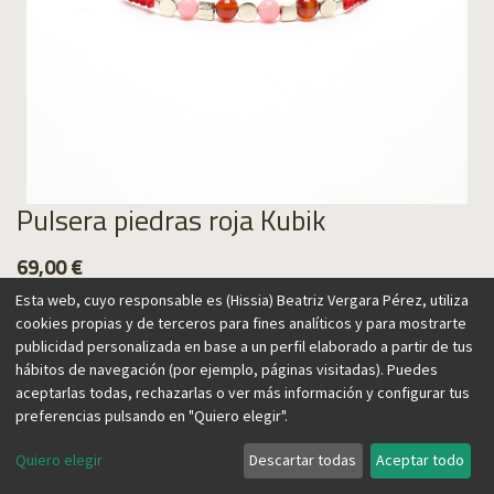
Pulsera piedras roja Kubik
69,00
€
Esta web, cuyo responsable es (Hissia) Beatriz Vergara Pérez, utiliza
cookies propias y de terceros para fines analíticos y para mostrarte
publicidad personalizada en base a un perfil elaborado a partir de tus
hábitos de navegación (por ejemplo, páginas visitadas). Puedes
Agregar al carrito
aceptarlas todas, rechazarlas o ver más información y configurar tus
preferencias pulsando en "Quiero elegir".
Quiero elegir
Descartar todas
Aceptar todo
Esta colección combina distintos elementos para transmitir
un efecto sorprendente, con una inspiración urbana y