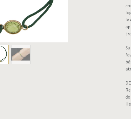
co
lu
la
ap
tr
Su
fa
bá
at
DE
Re
de
He