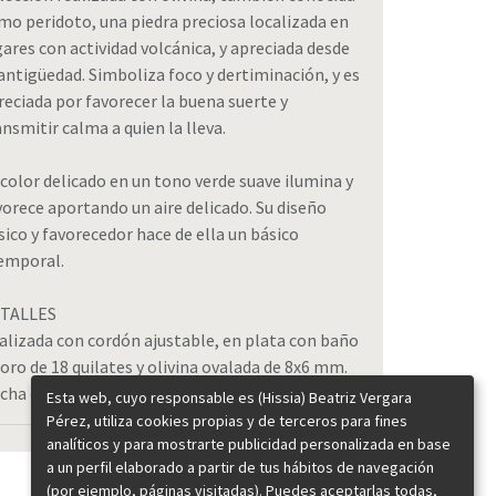
mo peridoto, una piedra preciosa localizada en
gares con actividad volcánica, y apreciada desde
 antigüedad. Simboliza foco y dertiminación, y es
reciada por favorecer la buena suerte y
ansmitir calma a quien la lleva.
 color delicado en un tono verde suave ilumina y
vorece aportando un aire delicado. Su diseño
sico y favorecedor hace de ella un básico
emporal.
TALLES
alizada con cordón ajustable, en plata con baño
 oro de 18 quilates y olivina ovalada de 8x6 mm.
cha en España.
Esta web, cuyo responsable es (Hissia) Beatriz Vergara
Pérez, utiliza cookies propias y de terceros para fines
analíticos y para mostrarte publicidad personalizada en base
a un perfil elaborado a partir de tus hábitos de navegación
(por ejemplo, páginas visitadas). Puedes aceptarlas todas,