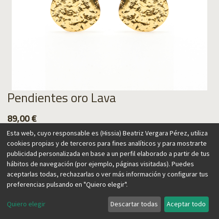
Pendientes oro Lava
89,00
€
Esta web, cuyo responsable es (Hissia) Beatriz Vergara Pérez, utiliza
cookies propias y de terceros para fines analíticos y para mostrarte
publicidad personalizada en base a un perfil elaborado a partir de tus
hábitos de navegación (por ejemplo, páginas visitadas). Puedes
Agregar al carrito
aceptarlas todas, rechazarlas o ver más información y configurar tus
preferencias pulsando en "Quiero elegir".
Quiero elegir
Descartar todas
Aceptar todo
Estos ligeros pendientes se inspiran en la textura de la lava,
recordando el origen de las Islas Canarias, hogar de nuestra