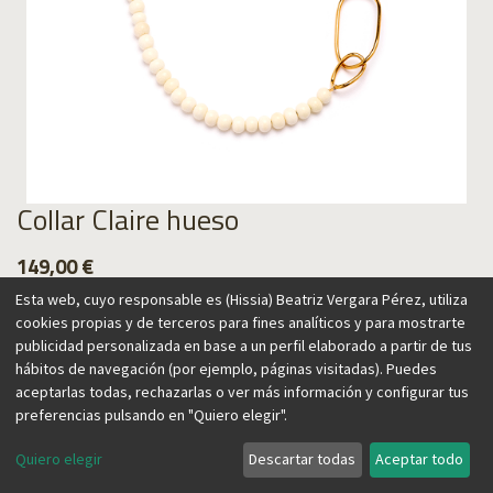
Collar Claire hueso
149,00
€
Esta web, cuyo responsable es (Hissia) Beatriz Vergara Pérez, utiliza
cookies propias y de terceros para fines analíticos y para mostrarte
publicidad personalizada en base a un perfil elaborado a partir de tus
hábitos de navegación (por ejemplo, páginas visitadas). Puedes
Agregar al carrito
aceptarlas todas, rechazarlas o ver más información y configurar tus
preferencias pulsando en "Quiero elegir".
Quiero elegir
Descartar todas
Aceptar todo
Collar de bolas de hueso y eslabón irregular. Un diseño
elegante y atemporal para elevar cualquier look.