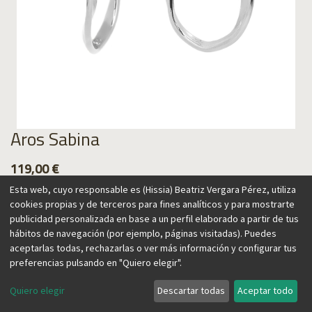
Aros Sabina
119,00
€
Esta web, cuyo responsable es (Hissia) Beatriz Vergara Pérez, utiliza
cookies propias y de terceros para fines analíticos y para mostrarte
publicidad personalizada en base a un perfil elaborado a partir de tus
hábitos de navegación (por ejemplo, páginas visitadas). Puedes
Agregar al carrito
aceptarlas todas, rechazarlas o ver más información y configurar tus
preferencias pulsando en "Quiero elegir".
Quiero elegir
Descartar todas
Aceptar todo
Esta colección está inspirada en el árbol de la sabina, uno de
los más resistentes. Se caracteriza por su forma retorcida y