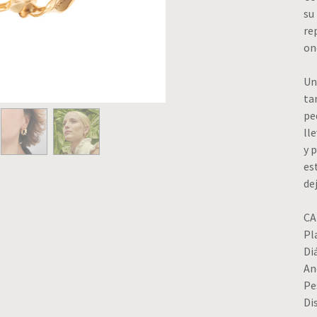
su
re
on
Un
ta
pe
ll
y 
es
de
CA
Pl
Di
An
Pe
Di