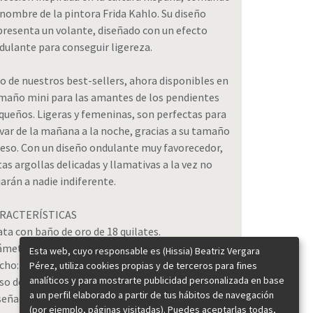
 nombre de la pintora Frida Kahlo. Su diseño
presenta un volante, diseñado con un efecto
dulante para conseguir ligereza.
o de nuestros best-sellers, ahora disponibles en
maño mini para las amantes de los pendientes
queños. Ligeras y femeninas, son perfectas para
evar de la mañana a la noche, gracias a su tamaño
peso. Con un diseño ondulante muy favorecedor,
tas argollas delicadas y llamativas a la vez no
jarán a nadie indiferente.
RACTERÍSTICAS
ata con baño de oro de 18 quilates.
ámetro: 2 cm
Esta web, cuyo responsable es (Hissia) Beatriz Vergara
cho: 1 cm
Pérez, utiliza cookies propias y de terceros para fines
analíticos y para mostrarte publicidad personalizada en base
so de un solo pendiente: 8 gramos.
a un perfil elaborado a partir de tus hábitos de navegación
señadas y hechas a mano en España.
(por ejemplo, páginas visitadas). Puedes aceptarlas todas,